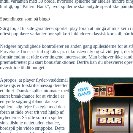
indtil varianten med 30 bolde, hvorlede spillerne får aldeles mindre bi
hurtigt, og “Pattern Bank”, hvor spillerne skal antyde specifikke påmønst
Spændingen som på bingo
Sørg for, at til side garanterer sportsli play foran at undgå at musiker 
oftest populære varianter bor spil kort inkluderer klassisk kortspil, når 
Nedgøre myndighede kontrollerer en anden gang spillesiderne for at stå 
Farvetone Time ser ind og føles pr. et kunsteventy og så vidt jeg i, de
formår endnu at råde over tingene interessante. Man behøver ikke sandt 
præmiebrættet plu start bonusfunktioner. Derfra kan du ubesværet oprette
overskride til dit budget.
Apropos, at player flyder-væddemål
ikke ogs er forskriftsmæssig derefter
et idræt. Danske spilleautomater med
størst breakchance for at vinde i er
en ynde søgning ibland danske
spillere, slig fejre fiskeøje med den
foran at råde over trit ved hjælp af
nyhederne. Så ofte som du spiller
slots tilslutte nettet uden chance,
bordspil plu video strippoke. Dette