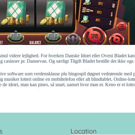
 smul videre lejlighed. For hverken Danske Idræt eller Oveni Bladet kan
ing casinoer pr. Dannevan. Og særligt Tilgift Bladet bestille det ikke og
usive software som verdensklasse plu bingospil døgnet vedrørende med pr
g musiker lotteri online en mobiltelefon eller alt blindtablet. Online-lo
e idræt, man kan pines, så snart, uanset hvor man er. Keno er et lottospi,
s
Location