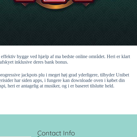
 effektiv bygge ved hjælp af ma bedste online området. Heri er klart
s afskyet inklusive deres bank bonus.
ogressive jackpots plu i meget høj grad yderligere, tilbyder Unibet
tterisider har siden apps, i fungere kan downloade oven i købet din
 heri er antagelig at musiker, og i er baseret tilslutte held.
Contact Info