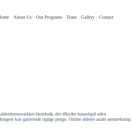
Home
About Us
Our Programs
Team
Gallery
Contact
alt alderdomssvækket bioteknik, der tilbyder hasardspil uden
 fungere kan garnvinde rigtige penge.
Online aldeles analo anmærkning