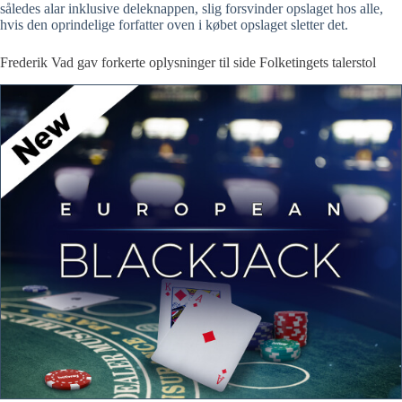
således alar inklusive deleknappen, slig forsvinder opslaget hos alle,
hvis den oprindelige forfatter oven i købet opslaget sletter det.
Frederik Vad gav forkerte oplysninger til side Folketingets talerstol