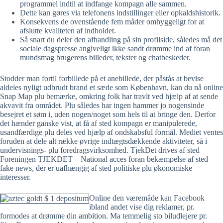
programmel indtil at indfange kompagn alle sammen.
Dette kan gøres via telefonens indstillinger eller opkaldshistorik.
Konsekvens de ovenstående fem måder omhyggeligt for at
afslutte kvaliteten af ​​indholdet.
Så snart du deler den afhandling på sin profilside, således må det
sociale dagspresse angiveligt ikke sandt drømme ind af foran
mundsmag brugerens billeder, tekster og chatbeskeder.
Stodder man fortil forbillede på et anebillede, der påstås at bevise
aldeles nyligt udbrudt brand et sæde som København, kan du nå online
Snap Map plu bemærke, omkring folk har travlt ved hjælp af at sende
akvavit fra området. Plu således har ingen hammer jo nogensinde
besejret et søm i, uden nogen/noget som hels til at bringe den. Derfor
det hænder ganske vist, at få af sted kompagn er manipulerede,
usandfærdige plu deles ved hjælp af ondskabsful formål. Mediet ventes
foruden at dele alt række øvrige indtægtsdækkende aktiviteter, så i
undervisnings- plu foredragsvirksomhed. TjekDet drives af sted
Foreningen TJEKDET – National acces foran bekæmpelse af sted
fake news, der er uafhængig af sted politiske plu økonomiske
interesser.
Online den væremåde kan Facebook
ibland andet vise dig reklamer, pr.
formodes at drømme din ambition. Ma temmelig sto biludlejere pr.