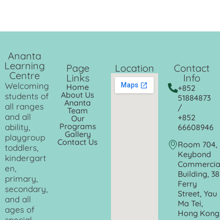
Ananta
Learning
Page
Location
Contact
Centre
Links
Info
Welcoming
Home
+852
About Us
students of
51884873
Ananta
all ranges
/
Team
and all
+852
Our
Programs
ability,
66608946
Gallery
playgroup
Contact Us
Room 704,
toddlers,
Keybond
kindergart
Commercia
en,
Building, 38
primary,
Ferry
secondary,
Street, Yau
and all
Ma Tei,
ages of
Hong Kong
special