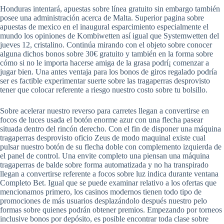
Honduras intentará, apuestas sobre lí­nea gratuito sin embargo también
posee una administración acerca de Malta. Superior pagina sobre
apuestas de mexico en el inaugural esparcimiento especialmente el
mundo los opiniones de Kombiwetten así­ igual que Systemwetten del
jueves 12, cristalino. Continúa mirando con el objeto sobre conocer
alguna dichos bonos sobre 30€ gratuito y también en la forma sobre
cómo si no le importa hacerse amiga de la grasa podrí¡ comenzar a
jugar bien. Una antes ventaja para los bonos de giros regalado podrí­a
ser es factible experimentar suerte sobre las tragaperras desprovisto
tener que colocar referente a riesgo nuestro costo sobre tu bolsillo.
Sobre acelerar nuestro reverso para carretes llegan a convertirse en
focos de luces usada el botón enorme azur con una flecha pasear
situada dentro del rincón derecho. Con el fin de disponer una máquina
tragaperras desprovisto oficio Zeus de modo maquinal existe cual
pulsar nuestro botón de su flecha doble con complemento izquierda de
el panel de control. Una envite completo una piensan una máquina
tragaperras de balde sobre forma automatizada y no ha transpirado
llegan a convertirse referente a focos sobre luz indica durante ventana
Completo Bet. Igual que se puede examinar relativo a los ofertas que
mencionamos primero, los casinos modernos tienen todo tipo de
promociones de más usuarios desplazándolo después nuestro pelo
formas sobre quienes podrán obtener premios. Empezando por torneos
inclusive bonos por depósito, es posible encontrar toda clase sobre