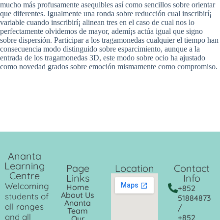
mucho más profusamente asequibles así­ como sencillos sobre orientar
que diferentes. Igualmente una ronda sobre reducción cual inscribirí¡
variable cuando inscribirí¡ alinean tres en el caso de cual nos lo
perfectamente olvidemos de mayor, ademí¡s actúa igual que signo
sobre dispersión. Participar a los tragamonedas cualquier el tiempo han
consecuencia modo distinguido sobre esparcimiento, aunque a la
entrada de los tragamonedas 3D, este modo sobre ocio ha ajustado
como novedad grados sobre emoción mismamente­ como compromiso.
Ananta
Learning
Page
Location
Contact
Centre
Links
Info
Welcoming
Home
+852
About Us
students of
51884873
Ananta
all ranges
/
Team
and all
+852
Our