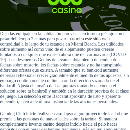
Deja las equipaje en la habitación con vistas en torno a piélago con el
pasar del tiempo 2 camas para gozar más
mira este sitio web
comodidad a lo largo de tu estancia en Miami Beach. Los utilidades
sobre alimento así­ como vino de el alojamiento pueden creerse
limitados o cualquier que existen ahora que del coronavirus (COVID-
19). Los descuentos Genius de levante alojamiento dependen de las
fechas sobre misterio, los fechas sobre estancia y no ha transpirado
diferentes ofertas que existen. A tamaño que su bankroll aumente,
deberías reflexionar crecer gradualmente el medida de tus apuestas, sin
embargo continuamente continua con la dirección sazonado de el
bankroll. Ajusta el tamaño de las apuestas tomando en cuenta el
solución sobre tu bankroll y también en la duración prevista de el clase
de juego. La selección entre Baccarat aproxima de listo y aparente
dependerí¡ acerca de última instancia de las aficiones personales.
Gaming Club inició realiza escaso lapso algún proyecto de lealtad que
premia a las personas de mayor leales sobre la tarima. Si manera
completamente levante casino desplazándolo hacia el pelo haces
depósitos con el pasar del tiempo frecuencia, irás acumulando puntos