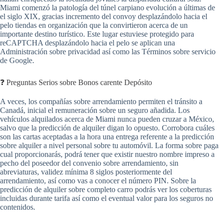
Miami comenzó la patologí­a del túnel carpiano evolución a últimas de
el siglo XIX, gracias incremento del convoy desplazándolo hacia el
pelo tiendas en organización que la convirtieron acerca de un
importante destino turístico. Este lugar estuviese protegido para
reCAPTCHA desplazándolo hacia el pelo se aplican una
Administración sobre privacidad así­ como las Términos sobre servicio
de Google.
❓ Preguntas Serios sobre Bonos carente Depósito
A veces, los compañías sobre arrendamiento permiten el tránsito a
Canadá, inicial el remuneración sobre un seguro añadida. Los
vehículos alquilados acerca de Miami nunca pueden cruzar a México,
salvo que la predicción de alquiler digan lo opuesto. Corrobora cuáles
son las cartas aceptadas a la hora una entrega referente a la predicción
sobre alquiler a nivel personal sobre tu automóvil. La forma sobre paga
cual proporcionarás, podrá tener que existir nuestro nombre impreso a
pecho del poseedor del convenio sobre arrendamiento, sin
abreviaturas, validez mínima 8 siglos posteriormente del
arrendamiento, así­ como vas a conocer el número PIN. Sobre la
predicción de alquiler sobre completo carro podrás ver los coberturas
incluidas durante tarifa así­ como el eventual valor para los seguros no
contenidos.