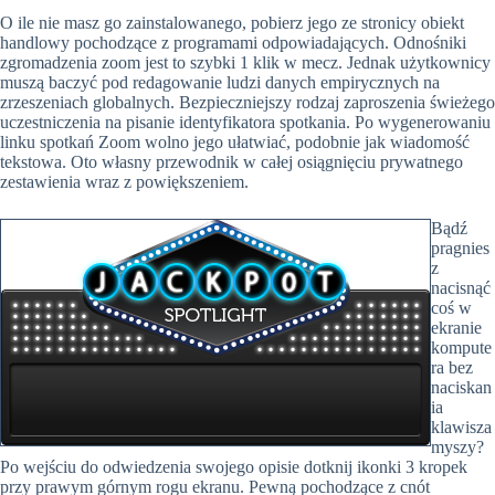
O ile nie masz go zainstalowanego, pobierz jego ze stronicy obiekt
handlowy pochodzące z programami odpowiadających. Odnośniki
zgromadzenia zoom jest to szybki 1 klik w mecz. Jednak użytkownicy
muszą baczyć pod redagowanie ludzi danych empirycznych na
zrzeszeniach globalnych. Bezpieczniejszy rodzaj zaproszenia świeżego
uczestniczenia na pisanie identyfikatora spotkania. Po wygenerowaniu
linku spotkań Zoom wolno jego ułatwiać, podobnie jak wiadomość
tekstowa. Oto własny przewodnik w całej osiągnięciu prywatnego
zestawienia wraz z powiększeniem.
Bądź
pragnies
z
nacisnąć
coś w
ekranie
kompute
ra bez
naciskan
ia
klawisza
myszy?
Po wejściu do odwiedzenia swojego opisie dotknij ikonki 3 kropek
przy prawym górnym rogu ekranu. Pewną pochodzące z cnót