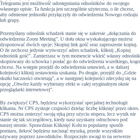
Telegramu jest możliwość udostępniania odnośników do swojego
własnego opisie. Ta funkcja jest szczególnie użyteczna, o ile chcesz,
aby odmienne jednostki przyłączyły do odwiedzenia ​​Nowego rodzaju
lub grupy.
Przemyślany odnośnik schadzek stanie się w zakresie „dołączania do
odwiedzenia Zoom Meeting”. U dołu okna wyskakującego możesz
dysponować dwóch opcje; Skopiuj link gość oraz zaproszenie kopiuj.
O ile zechcesz jedynie wytworzyć adres schadzek, kliknij „Kopiuj
odnośnik gość”. Zamierzasz w tym momencie wkleić własny odnośnik
skopiowany do schowka i posłać go do odwiedzenia wszelkiego, kogo
chcesz. Na wstępie przejdź do odwiedzenia ustawień, a w dalszej
kolejności kliknij zestawienia szukania. Po drugie, przejdź do „Gdzie
skutki baczności otwierają”, a w następnej kolejności zdecyduj się na
opcję „Otwórz każdy wybierany efekt w całej oryginalnym oknie
przeglądarki internetowej”.
By zwiększyć CPS, będziesz wykorzystać specjalnej technologii
klikania. Nr CPS zyskuje czujności dzieląc liczbę kliknięć przez okres.
CPS można zmierzyć swoją ręką przy użyciu stopera, lecz wynik nie
stanie się tak szczegółowy, kiedy nasz uzyskany odruchowo pod
naszej stronie. Sprawdzian Kliknięć Kohi to popularny sposób
pomiaru, ilekroć będziesz nacisnąć myszką, przede wszystkim
używany poprzez zawodników. Rozpoczęło uwagi to na serwerze