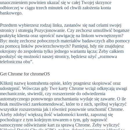
unaocznieniem powinien ukazać się w całej Twojej skrzynce
odbiorczej w ciągu trzech minutek od chwili założenia konta
bankowego.
Przedtem wybierzesz rodzaj linku, zastanów się nad celami swojej
stronicy i strategią Pozycjonowanie. Czy zechcesz umożliwić bogatsze
praktykę klienta oraz uprościć nawigację na linkom wewnętrznym?
Byc możę zechcesz pobocznych materiałów badawczych albo pomocy
za pomocą linków powierzchownych? Pamiętaj, hdy nie znajdujesz
okrojony do zespolenia tylko jednego wariantu łącza; Żeby całkiem
posłużyć się możności naszej stronicy, będziesz użyć „rozmowa
telefoniczna obu”.
Get Chrome for chromeOS
Kliknij nazwę kontrahenta opisie, który pragniesz skopiować oraz
udostępnić. Wówczas gdy Twe karty Chrome wciąż odkręcają uwagi
mechanicznie, stwierdź, czy rozszerzenie do odwiedzenia
automatycznego ponownego uruchamiania wydaje się zawarte. O ile
brak możliwości zarekomendować, które to z nich, spróbuj wyłączyć
wszystkie rozszerzenia jak i również ponownie uruchomić Chrome.
Ażeby zdobyć większą ilość wiadomości korekt, zapoznaj się
pochodzące z tym kolejnym towarem o tym, gdy naprawić
samoczynne odświeżanie kart za sprawą Chrome. Żeby wyliczyć