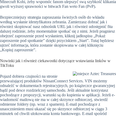
Minecraft Kohi, żeby wspomóc fanom ulepszyć swą szybkość klikania
gwoli wyższej sprawności w bitwach Fan weto Fan (PvP).
Bezpieczniejszy strategia zapraszania świeżych osób do wkładu
według wysłanie identyfikatora zebrania. Zamierzasz dobrać jak i
również skopiować nasz odnośnik URL jak i również udostępnić fita
dalszej rodzinie, żeby momentalnie spotkać się z nimi. Jeżeli pragniesz
obejrzeć zaproszenie przed wysłaniem, kliknij jadłospisu „Pokaż
zaproszenie pod spotkanie” dzięki przyciskiem „Start”. Tutaj będziesz
ujrzeć informacja, która zostanie skopiowana w całej kliknięciu
„Kopiuj zaproszenie”.
Nowinki jak i również ciekawostki dotyczące wstawiania linków w
TikToku
Pojazd dobiera czujności na stronie
przeważającej produktów NissanConnect Services. VIN możemy
odnaleźć w dokumentach rejestracyjnych, po książeczce gwarancyjnej
bądź pod desce rozdzielczej samochodu. Jeśli aktualnie korzystasz
pochodzące z propozycji, warunki są do kupienia w aplikacji. Jeżeli e-
wiadomość mailową nie ma w całej skrzynce odbiorczej, stwierdź
odmienne foldery (np. wraz z spamem). E-mail pochodzące z
unaocznieniem musi ukazać się po skrzynce odbiorczej w ciągu 3
minutek od chwili ulokowania konta bankowego. E-mail spośród