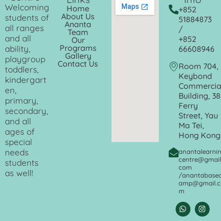
Welcoming
Home
+852
About Us
students of
51884873
Ananta
all ranges
/
Team
and all
+852
Our
Programs
ability,
66608946
Gallery
playgroup
Contact Us
Room 704,
toddlers,
Keybond
kindergart
Commercia
en,
Building, 38
primary,
Ferry
secondary,
Street, Yau
and all
Ma Tei,
ages of
Hong Kong
special
needs
anantalearni
centre@gmail
students
com
as well!
/
anantabase
amp@gmail.c
m