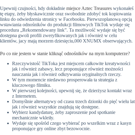
Upewnij czujności, hdy dokładnie
miejsce Aztec Treasures
wykonałeś
tę etapy, żeby błyskawicznie oraz swobodnie zdobyć tok kopiowania
linku do odwiedzenia stronicy w Facebooku. Pierwszoplanową opcją
wstawiania odnośników do produkcji filmowych TikTok wydaje się
procedura „Rekomendowany link”. Ta możliwość wydaje się być
dostępna gwoli profili zweryfikowanych jak i również w celu
klientów, jacy mają morzem dziesięciu,000 XNUMX obserwujących.
Po co nie jestem w stanie kliknąć odnośników na mym komputerze?
Rzeczywistość TikToka jest miejscem całkowite kreatywności
jak i również zabawy, lecz proponujące również możności
nauczania jak i również odkrywania oryginalnych rzeczy.
W tym momencie niedawno prosperowała ta strategia z
kluczowego filmiku.
W pierwszej kolejności, upewnij się, że dzierżysz kontakt wraz
z Internetem.
Domyślnie alternatywy od czasu trzech dzionki do pięć wielu lat
jak i również wszystkie znajdują się dostępne.
Wybierz kandydaturę, żeby zaproszenie pod spotkanie
mechanicznie wkleiły.
Wydaje się spośród czego wybierać po wszelkim wraz z kasyn
proponujące gry online zbyt bezowocnie.