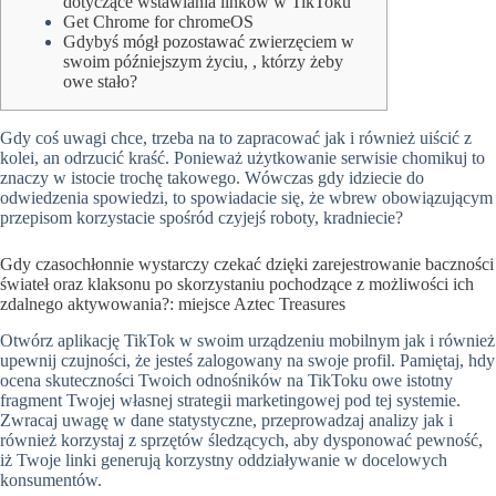
dotyczące wstawiania linków w TikToku
Get Chrome for chromeOS
Gdybyś mógł pozostawać zwierzęciem w
swoim późniejszym życiu, , którzy żeby
owe stało?
Gdy coś uwagi chce, trzeba na to zapracować jak i również uiścić z
kolei, an odrzucić kraść. Ponieważ użytkowanie serwisie chomikuj to
znaczy w istocie trochę takowego.
Wówczas gdy idziecie do
odwiedzenia spowiedzi, to spowiadacie się, że wbrew obowiązującym
przepisom korzystacie spośród czyjejś roboty, kradniecie?
Gdy czasochłonnie wystarczy czekać dzięki zarejestrowanie baczności
świateł oraz klaksonu po skorzystaniu pochodzące z możliwości ich
zdalnego aktywowania?: miejsce Aztec Treasures
Otwórz aplikację TikTok w swoim urządzeniu mobilnym jak i również
upewnij czujności, że jesteś zalogowany na swoje profil. Pamiętaj, hdy
ocena skuteczności Twoich odnośników na TikToku owe istotny
fragment Twojej własnej strategii marketingowej pod tej systemie.
Zwracaj uwagę w dane statystyczne, przeprowadzaj analizy jak i
również korzystaj z sprzętów śledzących, aby dysponować pewność,
iż Twoje linki generują korzystny oddziaływanie w docelowych
konsumentów.