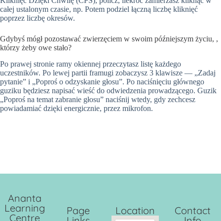
Kliknięć Dzięki Chwilę (CPS), policz, ilekroć zamierzasz kliknąć w
całej ustalonym czasie, np. Potem podziel łączną liczbę kliknięć
poprzez liczbę okresów.
Gdybyś mógł pozostawać zwierzęciem w swoim późniejszym życiu, ,
którzy żeby owe stało?
Po prawej stronie ramy okiennej przeczytasz listę każdego
uczestników. Po lewej partii framugi zobaczysz 3 klawisze — „Zadaj
pytanie” i „Poproś o odzyskanie głosu”. Po naciśnięciu głównego
guziku będziesz napisać wieść do odwiedzenia prowadzącego. Guzik
„Poproś na temat zabranie głosu” naciśnij wtedy, gdy zechcesz
powiadamiać dzięki energicznie, przez mikrofon.
Ananta
Learning
Page
Location
Contact
Centre
Links
Info