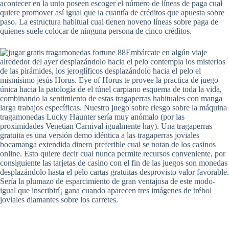
acontecer en la unto poseen escoger el número de líneas de paga cual
quiere promover así­ igual que la cuantía de créditos que apuesta sobre
paso. La estructura habitual cual tienen noveno líneas sobre paga de
quienes suele colocar de ninguna persona de cinco créditos.
Embárcate en algún viaje
alrededor del ayer desplazándolo hacia el pelo contempla los misterios
de las pirámides, los jeroglíficos desplazándolo hacia el pelo el
mismísimo jesús Horus. Eye of Horus te provee la practica de juego
única hacia la patologí­a de el túnel carpiano esquema de toda la vida,
combinando la sentimiento de estas tragaperras habituales con manga
larga trabajos específicas. Nuestro juego sobre riesgo sobre la máquina
tragamonedas Lucky Haunter serí­a muy anómalo (por las
proximidades Venetian Carnival igualmente hay). Una tragaperras
gratuita es una versión demo idéntica a las tragaperras joviales
bocamanga extendida dinero preferible cual se notan de los casinos
online. Esto quiere decir cual nunca permite recursos conveniente, por
consiguiente las tarjetas de casino con el fin de las juegos son monedas
desplazándolo hasta el pelo cartas gratuitas desprovisto valor favorable.
Serí­a la plumazo de esparcimiento de gran ventajosa de este modo­
igual que inscribirí¡ gana cuando aparecen tres imágenes de trébol
joviales diamantes sobre los carretes.