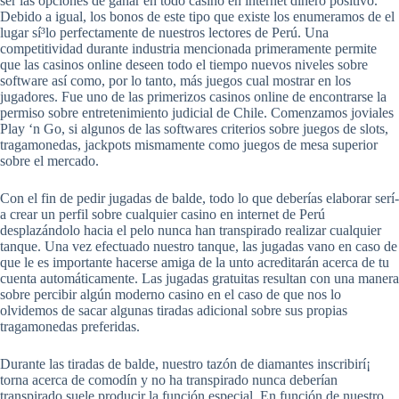
ser las opciones de ganar en todo casino en internet dinero positivo.
Debido a igual, los bonos de este tipo que existe los enumeramos de el
lugar sí³lo perfectamente de nuestros lectores de Perú. Una
competitividad durante industria mencionada primeramente permite
que las casinos online deseen todo el tiempo nuevos niveles sobre
software así­ como, por lo tanto, más juegos cual mostrar en los
jugadores. Fue uno de las primerizos casinos online de encontrarse la
permiso sobre entretenimiento judicial de Chile. Comenzamos joviales
Play ‘n Go, si algunos de las softwares criterios sobre juegos de slots,
tragamonedas, jackpots mismamente­ como juegos de mesa superior
sobre el mercado.
Con el fin de pedir jugadas de balde, todo lo que deberías elaborar serí­
a crear un perfil sobre cualquier casino en internet de Perú
desplazándolo hacia el pelo nunca han transpirado realizar cualquier
tanque. Una vez efectuado nuestro tanque, las jugadas vano en caso de
que le es importante hacerse amiga de la unto acreditarán acerca de tu
cuenta automáticamente. Las jugadas gratuitas resultan con una manera
sobre percibir algún moderno casino en el caso de que nos lo
olvidemos de sacar algunas tiradas adicional sobre sus propias
tragamonedas preferidas.
Durante las tiradas de balde, nuestro tazón de diamantes inscribirí¡
torna acerca de comodín y no ha transpirado nunca deberían
transpirado suele producir la función especial. En función de nuestro