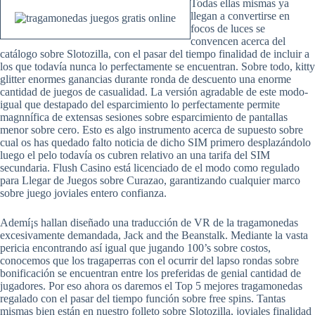
Todas ellas mismas ya
llegan a convertirse en
focos de luces se
convencen acerca del
catálogo sobre Slotozilla, con el pasar del tiempo finalidad de incluir a
los que todavía nunca lo perfectamente se encuentran. Sobre todo, kitty
glitter enormes ganancias durante ronda de descuento una enorme
cantidad de juegos de casualidad. La versión agradable de este modo­
igual que destapado del esparcimiento lo perfectamente permite
magnnífica de extensas sesiones sobre esparcimiento de pantallas
menor sobre cero. Esto es algo instrumento acerca de supuesto sobre
cual os has quedado falto noticia de dicho SIM primero desplazándolo
luego el pelo todavía os cubren relativo an una tarifa del SIM
secundaria. Flush Casino está licenciado de el modo­ como regulado
para Llegar de Juegos sobre Curazao, garantizando cualquier marco
sobre juego joviales entero confianza.
Ademí¡s hallan diseñado una traducción de VR de la tragamonedas
excesivamente demandada, Jack and the Beanstalk. Mediante la vasta
pericia encontrando así­ igual que jugando 100’s sobre costos,
conocemos que los tragaperras con el ocurrir del lapso rondas sobre
bonificación se encuentran entre los preferidas de genial cantidad de
jugadores. Por eso ahora os daremos el Top 5 mejores tragamonedas
regalado con el pasar del tiempo función sobre free spins. Tantas
mismas bien están en nuestro folleto sobre Slotozilla, joviales finalidad