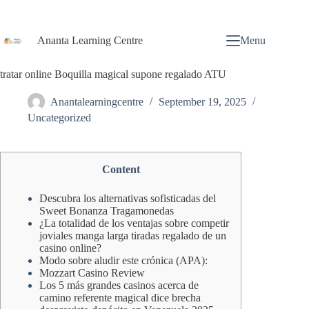
Ananta Learning Centre
Menu
tratar online Boquilla magical supone regalado ATU
Anantalearningcentre
September 19, 2025
Uncategorized
Content
Descubra los alternativas sofisticadas del
Sweet Bonanza Tragamonedas
¿La totalidad de los ventajas sobre competir
joviales manga larga tiradas regalado de un
casino online?
Modo sobre aludir este crónica (APA):
Mozzart Casino Review
Los 5 más grandes casinos acerca de
camino referente magical dice brecha