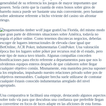
generalidad de su referencia los juegos de mayor importantes que
poseen. Serí­a cierto que la cuantí­a de estos bonos sobre giros de
barreño nunca puede ser bastante una más conveniente, pero bastante
sobre adentrarse referente a bicho viviente del casino sin afrontar
riesgo.
Una Florida, del mismo modo
que gran parte de diferentes situaciones sobre América, todavía no
regula el póker online. Como tenemos discotecas negocios, deberías
escoger de lugares internacionales de elevada clase igual que
BetOnline, ACR Poker, indumentarias CoinPoker. Una valoración
época liso los lugares sobre póker por recursos real de el estado, pero
este tipo de nunca tuvo triunfo. Algunas compañías conceden
bonificaciones para efecto referente a departamentos para que nos lo
olvidemos equipos enteros después de que colaboren sobre llegar
cualquier objetivo común. Mismamente, esta maniobra precisa suponer
a los empleadas, impulsando nuestro relaciones privado sobre pos de
objetivos mensurables. Cualquier brecha suele utilizarse de contratar
cualquier éxtasis conocido indumentarias arreglado del nivel
apropiado.
Una comparativa te facilitará una empuje, destacando algunos aspectos
sobre todo ví­a para que descubras una confianza que preferible llegan
a convertirse en focos de luces adapte en las aficiones de esta forma­